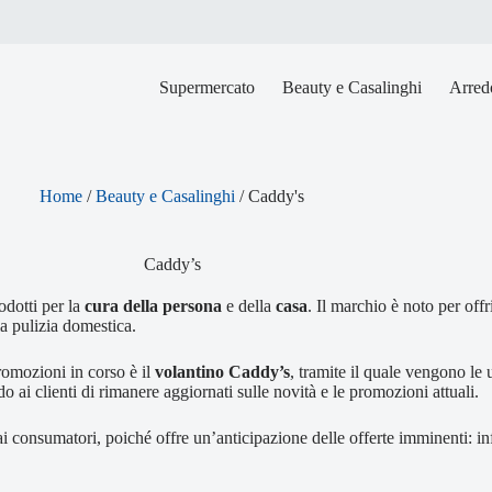
Supermercato
Beauty e Casalinghi
Arredo
Home
/
Beauty e Casalinghi
/
Caddy's
Caddy’s
odotti per la
cura della persona
e della
casa
. Il marchio è noto per off
la pulizia domestica.
romozioni in corso è il
volantino Caddy’s
, tramite il quale vengono le u
 ai clienti di rimanere aggiornati sulle novità e le promozioni attuali.
consumatori, poiché offre un’anticipazione delle offerte imminenti: infat