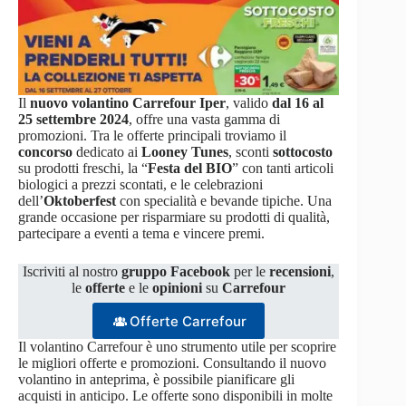
Il
nuovo volantino Carrefour Iper
, valido
dal 16 al
25 settembre 2024
, offre una vasta gamma di
promozioni. Tra le offerte principali troviamo il
concorso
dedicato ai
Looney Tunes
, sconti
sottocosto
su prodotti freschi, la “
Festa del BIO
” con tanti articoli
biologici a prezzi scontati, e le celebrazioni
dell’
Oktoberfest
con specialità e bevande tipiche. Una
grande occasione per risparmiare su prodotti di qualità,
partecipare a eventi a tema e vincere premi.
Iscriviti al nostro
gruppo Facebook
per le
recensioni
,
le
offerte
e le
opinioni
su
Carrefour
Offerte Carrefour
Il volantino Carrefour è uno strumento utile per scoprire
le migliori offerte e promozioni. Consultando il nuovo
volantino in anteprima, è possibile pianificare gli
acquisti in anticipo. Le offerte sono disponibili in molte