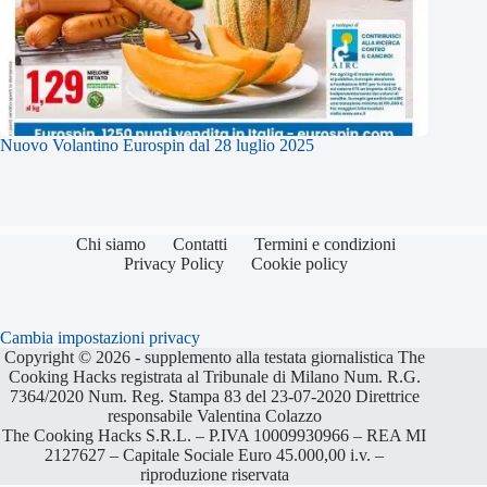
Nuovo Volantino Eurospin dal 28 luglio 2025
Chi siamo
Contatti
Termini e condizioni
Privacy Policy
Cookie policy
Cambia impostazioni privacy
Copyright © 2026 - supplemento alla testata giornalistica The
Cooking Hacks registrata al Tribunale di Milano Num. R.G.
7364/2020 Num. Reg. Stampa 83 del 23-07-2020 Direttrice
responsabile Valentina Colazzo
The Cooking Hacks S.R.L. – P.IVA 10009930966 – REA MI
2127627 – Capitale Sociale Euro 45.000,00 i.v. –
riproduzione riservata