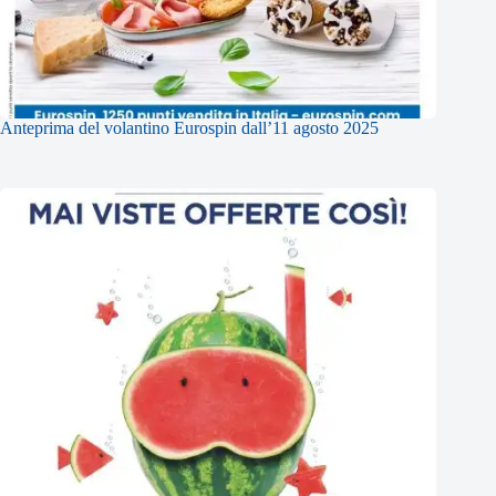
Anteprima del volantino Eurospin dall’11 agosto 2025