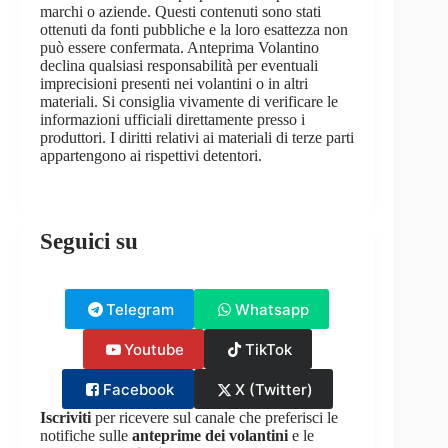
marchi o aziende. Questi contenuti sono stati
ottenuti da fonti pubbliche e la loro esattezza non
può essere confermata. Anteprima Volantino
declina qualsiasi responsabilità per eventuali
imprecisioni presenti nei volantini o in altri
materiali. Si consiglia vivamente di verificare le
informazioni ufficiali direttamente presso i
produttori. I diritti relativi ai materiali di terze parti
appartengono ai rispettivi detentori.
Seguici su
Telegram
Whatsapp
Youtube
TikTok
Facebook
X (Twitter)
Iscriviti
per ricevere sul canale che preferisci le
notifiche sulle
anteprime dei volantini
e le