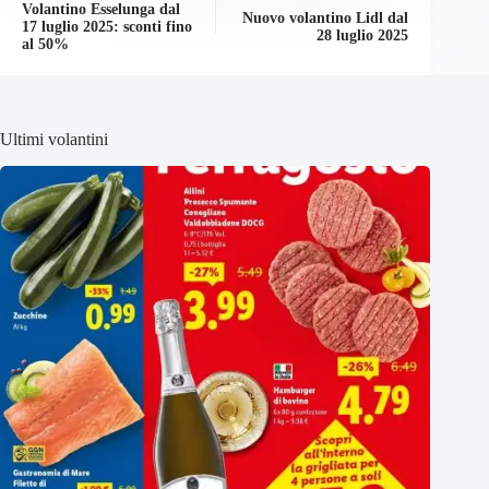
Volantino Esselunga dal
Nuovo volantino Lidl dal
17 luglio 2025: sconti fino
28 luglio 2025
al 50%
Ultimi volantini