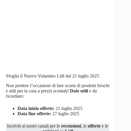
Sfoglia il Nuovo Volantino Lidl dal 21 luglio 2025
Non perdere l’occasione di fare scorta di prodotti freschi
e utili per la casa a prezzi scontati!
Date utili
e da
ricordare
:
Data inizio offerte:
21 luglio 2025
Data fine offerte:
27 luglio 2025
Iscriviti ai nostri canali per le
recensioni
, le
offerte
e le