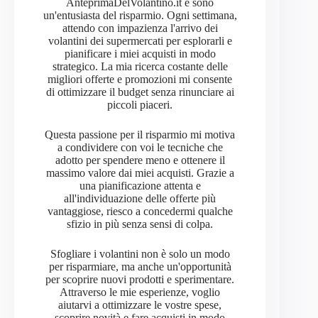
AnteprimaDelVolantino.it e sono
un'entusiasta del risparmio. Ogni settimana,
attendo con impazienza l'arrivo dei
volantini dei supermercati per esplorarli e
pianificare i miei acquisti in modo
strategico. La mia ricerca costante delle
migliori offerte e promozioni mi consente
di ottimizzare il budget senza rinunciare ai
piccoli piaceri.
Questa passione per il risparmio mi motiva
a condividere con voi le tecniche che
adotto per spendere meno e ottenere il
massimo valore dai miei acquisti. Grazie a
una pianificazione attenta e
all'individuazione delle offerte più
vantaggiose, riesco a concedermi qualche
sfizio in più senza sensi di colpa.
Sfogliare i volantini non è solo un modo
per risparmiare, ma anche un'opportunità
per scoprire nuovi prodotti e sperimentare.
Attraverso le mie esperienze, voglio
aiutarvi a ottimizzare le vostre spese,
scoprire novità e fare acquisti in modo