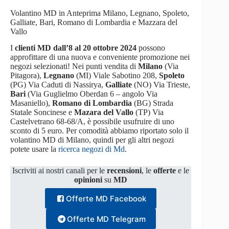
Volantino MD in Anteprima Milano, Legnano, Spoleto,
Galliate, Bari, Romano di Lombardia e Mazzara del
Vallo
I
clienti MD dall’8 al 20 ottobre 2024
possono
approfittare di una nuova e conveniente promozione nei
negozi selezionati! Nei punti vendita di
Milano
(Via
Pitagora),
Legnano
(MI) Viale Sabotino 208,
Spoleto
(PG) Via Caduti di Nassirya,
Galliate
(NO) Via Trieste,
Bari
(Via Guglielmo Oberdan 6 – angolo Via
Masaniello),
Romano di Lombardia
(BG) Strada
Statale Soncinese e
Mazara del Vallo
(TP) Via
Castelvetrano 68-68/A, è possibile usufruire di uno
sconto di 5 euro. Per comodità abbiamo riportato solo il
volantino MD di Milano, quindi per gli altri negozi
potete usare la
ricerca negozi di Md
.
Iscriviti ai nostri canali per le
recensioni
, le
offerte
e le
opinioni
su
MD
Offerte MD Facebook
Offerte MD Telegram