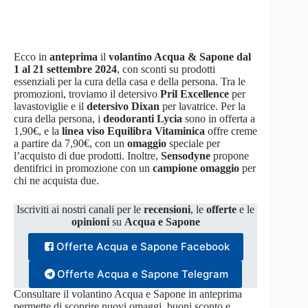
Ecco in
anteprima
il
volantino Acqua & Sapone dal
1 al 21 settembre 2024
, con sconti su prodotti
essenziali per la cura della casa e della persona. Tra le
promozioni, troviamo il detersivo
Pril Excellence
per
lavastoviglie e il
detersivo Dixan
per lavatrice. Per la
cura della persona, i
deodoranti Lycia
sono in offerta a
1,90€, e la
linea viso Equilibra Vitaminica
offre creme
a partire da 7,90€, con un
omaggio
speciale per
l’acquisto di due prodotti. Inoltre,
Sensodyne
propone
dentifrici in promozione con un
campione omaggio
per
chi ne acquista due.
Iscriviti ai nostri canali per le
recensioni
, le
offerte
e le
opinioni
su
Acqua e Sapone
Offerte Acqua e Sapone Facebook
Offerte Acqua e Sapone Telegram
Consultare il volantino Acqua e Sapone in anteprima
permette di scoprire nuovi omaggi, buoni sconto e