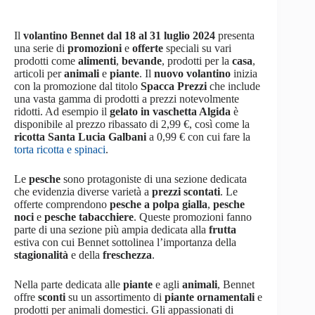
Il
volantino Bennet dal 18 al 31 luglio 2024
presenta
una serie di
promozioni
e
offerte
speciali su vari
prodotti come
alimenti
,
bevande
, prodotti per la
casa
,
articoli per
animali
e
piante
. Il
nuovo volantino
inizia
con la promozione dal titolo
Spacca Prezzi
che include
una vasta gamma di prodotti a prezzi notevolmente
ridotti. Ad esempio il
gelato in vaschetta Algida
è
disponibile al prezzo ribassato di 2,99 €, così come la
ricotta Santa Lucia Galbani
a 0,99 € con cui fare la
torta ricotta e spinaci
.
Le
pesche
sono protagoniste di una sezione dedicata
che evidenzia diverse varietà a
prezzi scontati
. Le
offerte comprendono
pesche a polpa gialla
,
pesche
noci
e
pesche tabacchiere
. Queste promozioni fanno
parte di una sezione più ampia dedicata alla
frutta
estiva con cui Bennet sottolinea l’importanza della
stagionalità
e della
freschezza
.
Nella parte dedicata alle
piante
e agli
animali
, Bennet
offre
sconti
su un assortimento di
piante ornamentali
e
prodotti per animali domestici. Gli appassionati di