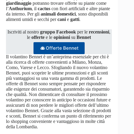
giardinaggio
potranno trovare offerte su piante come
l’
Anthurium
, il
cactus
con fiori artificiali e altre piante
da interno. Per gli
animali domestici
, sono disponibili
alimenti umidi e secchi per
cani
e
gatti
.
Iscriviti al nostro
gruppo Facebook
per le
recensioni
,
le
offerte
e le
opinioni
su
Bennet
Offerte Bennet
Il volantino Bennet è un’anteprima essenziale per chi è
alla ricerca di offerte convenienti a Milano, Monza,
Como, Varese e Lecco. Sfogliando il nuovo volantino
Bennet, puoi scoprire le ultime promozioni e gli sconti
più vantaggiosi su una vasta gamma di prodotti. Le
offerte di Bennet sono sempre pensate per rispondere
alle esigenze dei consumatori, garantendo sia risparmio
che qualità. Non dimenticare di consultare il prossimo
volantino per conoscere in anticipo le occasioni future e
assicurarti di non perdere le migliori offerte dell’ultimo
volantino Bennet. Grazie alla vasta selezione di prodotti
e sconti, Bennet si conferma un punto di riferimento per
lo shopping conveniente e vantaggioso in molte città
della Lombardia.