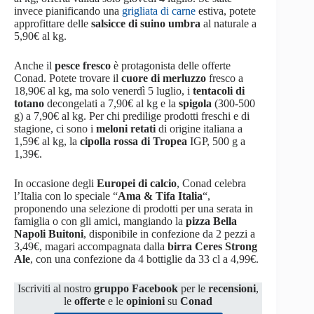
invece pianificando una
grigliata di carne
estiva, potete
approfittare delle
salsicce di suino umbra
al naturale a
5,90€ al kg.
Anche il
pesce fresco
è protagonista delle offerte
Conad. Potete trovare il
cuore di merluzzo
fresco a
18,90€ al kg, ma solo venerdì 5 luglio, i
tentacoli di
totano
decongelati a 7,90€ al kg e la
spigola
(300-500
g) a 7,90€ al kg. Per chi predilige prodotti freschi e di
stagione, ci sono i
meloni retati
di origine italiana a
1,59€ al kg, la
cipolla rossa di Tropea
IGP, 500 g a
1,39€.
In occasione degli
Europei di calcio
, Conad celebra
l’Italia con lo speciale “
Ama & Tifa Italia
“,
proponendo una selezione di prodotti per una serata in
famiglia o con gli amici, mangiando la
pizza Bella
Napoli Buitoni
, disponibile in confezione da 2 pezzi a
3,49€, magari accompagnata dalla
birra Ceres Strong
Ale
, con una confezione da 4 bottiglie da 33 cl a 4,99€.
Iscriviti al nostro
gruppo Facebook
per le
recensioni
,
le
offerte
e le
opinioni
su
Conad