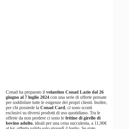
Conad ha preparato il
volantino Conad Lazio dal 26
giugno al 7 luglio 2024
con una serie di offerte pensate
per soddisfare tutte le esigenze dei propri clienti. Inoltre,
per chi possiede la
Conad Card
, ci sono sconti
esclusivi su diversi prodotti di uso quotidiano. Tra le
offerte da non perdere ci sono le
fettine di girello di
bovino adulto
, ideali per una cena succulenta, a 11,90€
al kg, offerta valida solo giovedì 4 luglio. Se state