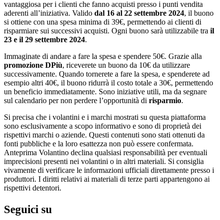
vantaggiosa per i clienti che fanno acquisti presso i punti vendita
aderenti all’iniziativa. Valido
dal 16 al 22 settembre 2024
, il buono
si ottiene con una spesa minima di 39€, permettendo ai clienti di
risparmiare sui successivi acquisti. Ogni buono sarà utilizzabile tra
il
23 e il 29 settembre 2024
.
Immaginate di andare a fare la spesa e spendere 50€. Grazie alla
promozione
DPiù
, riceverete un buono da 10€ da utilizzare
successivamente. Quando tornerete a fare la spesa, e spenderete ad
esempio altri 40€, il buono ridurrà il costo totale a 30€, permettendo
un beneficio immediatamente. Sono iniziative utili, ma da segnare
sul calendario per non perdere l’opportunità di
risparmio
.
Si precisa che i volantini e i marchi mostrati su questa piattaforma
sono esclusivamente a scopo informativo e sono di proprietà dei
rispettivi marchi o aziende. Questi contenuti sono stati ottenuti da
fonti pubbliche e la loro esattezza non può essere confermata.
Anteprima Volantino declina qualsiasi responsabilità per eventuali
imprecisioni presenti nei volantini o in altri materiali. Si consiglia
vivamente di verificare le informazioni ufficiali direttamente presso i
produttori. I diritti relativi ai materiali di terze parti appartengono ai
rispettivi detentori.
Seguici su