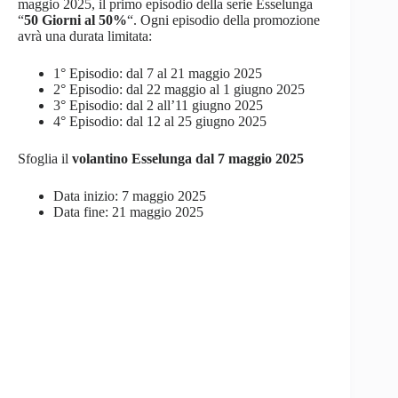
maggio 2025, il primo episodio della serie Esselunga
“
50 Giorni al 50%
“. Ogni episodio della promozione
avrà una durata limitata:
1° Episodio: dal 7 al 21 maggio 2025
2° Episodio: dal 22 maggio al 1 giugno 2025
3° Episodio: dal 2 all’11 giugno 2025
4° Episodio: dal 12 al 25 giugno 2025
Sfoglia il
volantino Esselunga dal 7 maggio 2025
Data inizio: 7 maggio 2025
Data fine: 21 maggio 2025