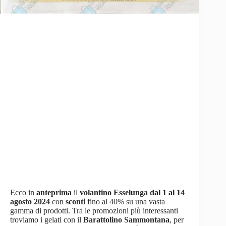
Ecco in
anteprima
il
volantino Esselunga dal 1 al 14
agosto 2024
con
sconti
fino al 40% su una vasta
gamma di prodotti. Tra le promozioni più interessanti
troviamo i gelati con il
Barattolino Sammontana
, per