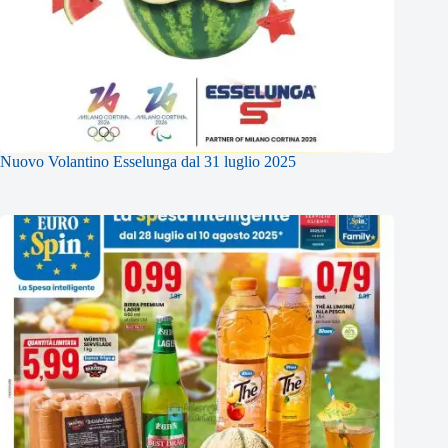
Nuovo Volantino Esselunga dal 31 luglio 2025