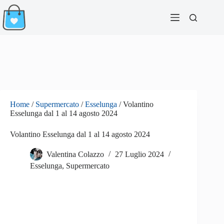
Salta
al
contenuto
Home
/
Supermercato
/
Esselunga
/
Volantino
Esselunga dal 1 al 14 agosto 2024
Volantino Esselunga dal 1 al 14 agosto 2024
Valentina Colazzo
27 Luglio 2024
Esselunga
,
Supermercato