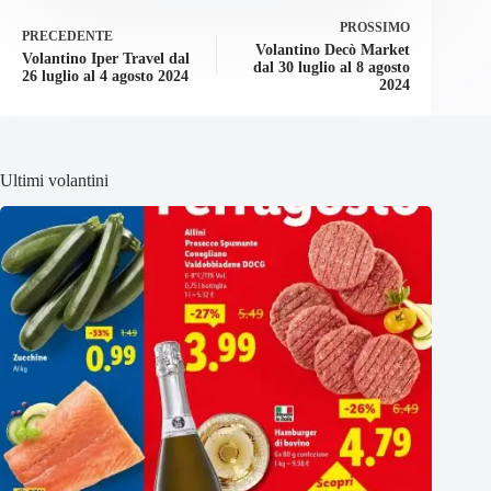
PROSSIMO
PRECEDENTE
Volantino Decò Market
Volantino Iper Travel dal
dal 30 luglio al 8 agosto
26 luglio al 4 agosto 2024
2024
Ultimi volantini