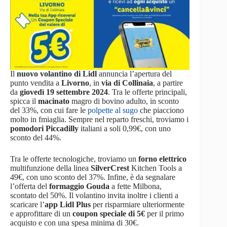
Il
nuovo volantino di Lidl
annuncia l’apertura del
punto vendita a
Livorno
, in
via di Collinaia
, a partire
da
giovedì 19 settembre 2024
. Tra le offerte principali,
spicca il
macinato
magro di bovino adulto, in sconto
del 33%, con cui fare le
polpette al sugo
che piacciono
molto in fmiaglia. Sempre nel reparto freschi, troviamo i
pomodori Piccadilly
italiani a soli 0,99€, con uno
sconto del 44%.
Tra le offerte tecnologiche, troviamo un
forno elettrico
multifunzione della linea
SilverCrest
Kitchen Tools a
49€, con uno sconto del 37%. Infine, è da segnalare
l’offerta del
formaggio Gouda
a fette Milbona,
scontato del 50%. Il volantino invita inoltre i clienti a
scaricare l’
app Lidl Plus
per risparmiare ulteriormente
e approfittare di un
coupon speciale di 5€
per il primo
acquisto e con una spesa minima di 30€.