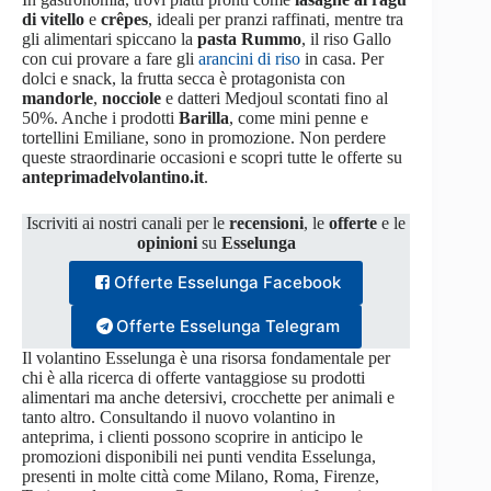
di vitello
e
crêpes
, ideali per pranzi raffinati, mentre tra
gli alimentari spiccano la
pasta Rummo
, il riso Gallo
con cui provare a fare gli
arancini di riso
in casa. Per
dolci e snack, la frutta secca è protagonista con
mandorle
,
nocciole
e datteri Medjoul scontati fino al
50%. Anche i prodotti
Barilla
, come mini penne e
tortellini Emiliane, sono in promozione. Non perdere
queste straordinarie occasioni e scopri tutte le offerte su
anteprimadelvolantino.it
.
Iscriviti ai nostri canali per le
recensioni
, le
offerte
e le
opinioni
su
Esselunga
Offerte Esselunga Facebook
Offerte Esselunga Telegram
Il volantino Esselunga è una risorsa fondamentale per
chi è alla ricerca di offerte vantaggiose su prodotti
alimentari ma anche detersivi, crocchette per animali e
tanto altro. Consultando il nuovo volantino in
anteprima, i clienti possono scoprire in anticipo le
promozioni disponibili nei punti vendita Esselunga,
presenti in molte città come Milano, Roma, Firenze,