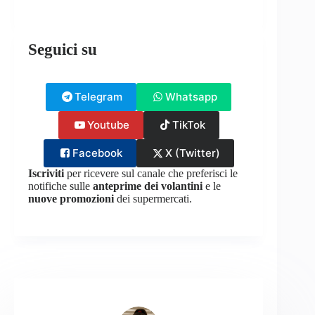
Seguici su
Telegram
Whatsapp
Youtube
TikTok
Facebook
X (Twitter)
Iscriviti
per ricevere sul canale che preferisci le
notifiche sulle
anteprime dei volantini
e le
nuove promozioni
dei supermercati.