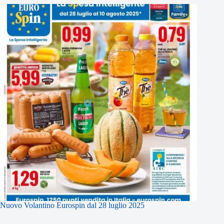
Nuovo Volantino Eurospin dal 28 luglio 2025