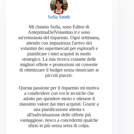
Sofia Smith
Mi chiamo Sofia, sono Editor di
AnteprimaDelVolantino.it e sono
un'entusiasta del risparmio. Ogni settimana,
attendo con impazienza l'arrivo dei
volantini dei supermercati per esplorarli e
pianificare i miei acquisti in modo
strategico. La mia ricerca costante delle
migliori offerte e promozioni mi consente
di ottimizzare il budget senza rinunciare ai
piccoli piaceri.
Questa passione per il risparmio mi motiva
a condividere con voi le tecniche che
adotto per spendere meno e ottenere il
massimo valore dai miei acquisti. Grazie a
una pianificazione attenta e
all'individuazione delle offerte più
vantaggiose, riesco a concedermi qualche
sfizio in più senza sensi di colpa.