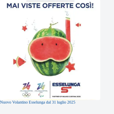
Nuovo Volantino Esselunga dal 31 luglio 2025