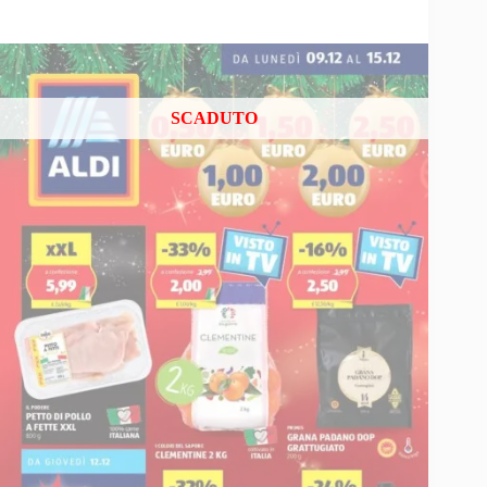
SCADUTO